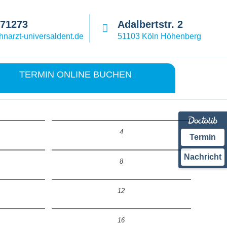
871273
Adalbertstr. 2
narzt-universaldent.de
51103 Köln Höhenberg
TERMIN ONLINE BUCHEN
4
Termin
Nachricht
8
12
16