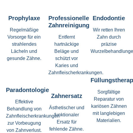
Prophylaxe
Professionelle
Endodontie
Zahnreinigung
Regelmäßige
Wir retten Ihren
Vorsorge für ein
Entfernt
Zahn durch
strahlendes
hartnäckige
präzise
Lächeln und
Beläge und
Wurzelbehandlunge
gesunde Zähne.
schützt vor
Karies und
Zahnfleischerkrankungen.
Füllungstherap
Paradontologie
Sorgfältige
Zahnersatz
Reparatur von
Effektive
kariösen Zähnen
Ästhetischer und
Behandlung von
mit langlebigen
funktionaler
Zahnfleischerkrankungen
Materialien.
Ersatz für
zur Vorbeugung
fehlende Zähne.
von Zahnverlust.