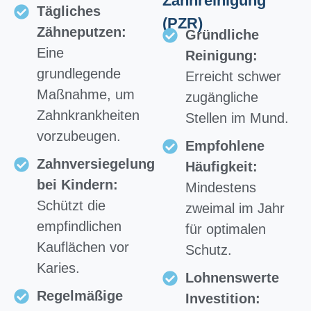
Zahnreinigung
Tägliches
(PZR)
Zähneputzen:
Gründliche
Eine
Reinigung:
grundlegende
Erreicht schwer
Maßnahme, um
zugängliche
Zahnkrankheiten
Stellen im Mund.
vorzubeugen.
Empfohlene
Zahnversiegelung
Häufigkeit:
bei Kindern:
Mindestens
Schützt die
zweimal im Jahr
empfindlichen
für optimalen
Kauflächen vor
Schutz.
Karies.
Lohnenswerte
Regelmäßige
Investition: